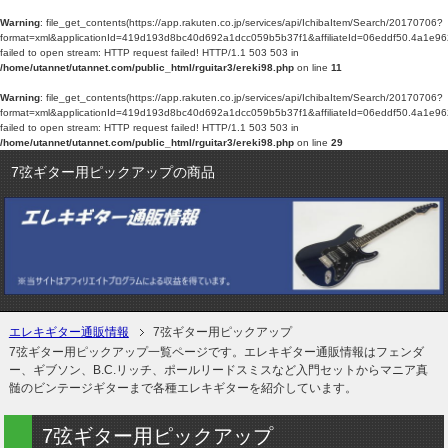
Warning
: file_get_contents(https://app.rakuten.co.jp/services/api/IchibaItem/Search/20170706?
format=xml&applicationId=419d193d8bc40d692a1dcc059b5b37f1&affiliateId=06edd
failed to open stream: HTTP request failed! HTTP/1.1 503 503 in
/home/utannet/utannet.com/public_html/rguitar3/ereki98.php
on line
11
Warning
: file_get_contents(https://app.rakuten.co.jp/services/api/IchibaItem/Search/20170706?
format=xml&applicationId=419d193d8bc40d692a1dcc059b5b37f1&affiliateId=06edd
failed to open stream: HTTP request failed! HTTP/1.1 503 503 in
/home/utannet/utannet.com/public_html/rguitar3/ereki98.php
on line
29
7弦ギター用ピックアップの商品
エレキギター通販情報
7弦ギター用ピックアップ
7弦ギター用ピックアップ一覧ページです。エレキギター通販情報はフェンダ
ー、ギブソン、B.C.リッチ、ポールリードスミスなど入門セットからマニア真
髄のビンテージギターまで各種エレキギターを紹介しています。
7弦ギター用ピックアップ