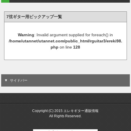
7弦ギター用ピックアップ一覧
Warning
: Invalid argument supplied for foreach() in
/home/utannet/utannet.com/public_html/rguitar3/ereki98.
php
on line
128
サイドバー
Copyright (C) 2015 エレキギター通販情報
All Rights Reserved.