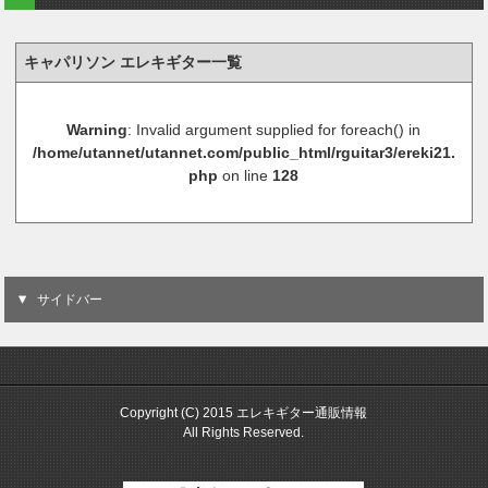
キャパリソン エレキギター一覧
Warning
: Invalid argument supplied for foreach() in
/home/utannet/utannet.com/public_html/rguitar3/ereki21.
php
on line
128
サイドバー
Copyright (C) 2015 エレキギター通販情報
All Rights Reserved.