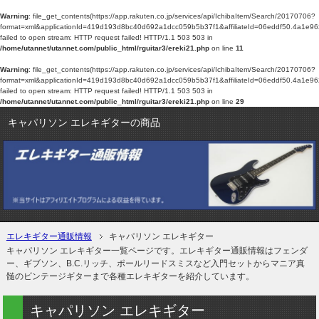
Warning
: file_get_contents(https://app.rakuten.co.jp/services/api/IchibaItem/Search/20170706?
format=xml&applicationId=419d193d8bc40d692a1dcc059b5b37f1&affiliateId=06eddf
failed to open stream: HTTP request failed! HTTP/1.1 503 503 in
/home/utannet/utannet.com/public_html/rguitar3/ereki21.php
on line
11
Warning
: file_get_contents(https://app.rakuten.co.jp/services/api/IchibaItem/Search/20170706?
format=xml&applicationId=419d193d8bc40d692a1dcc059b5b37f1&affiliateId=06eddf
failed to open stream: HTTP request failed! HTTP/1.1 503 503 in
/home/utannet/utannet.com/public_html/rguitar3/ereki21.php
on line
29
キャパリソン エレキギターの商品
エレキギター通販情報
キャパリソン エレキギター
キャパリソン エレキギター一覧ページです。エレキギター通販情報はフェンダ
ー、ギブソン、B.C.リッチ、ポールリードスミスなど入門セットからマニア真
髄のビンテージギターまで各種エレキギターを紹介しています。
キャパリソン エレキギター