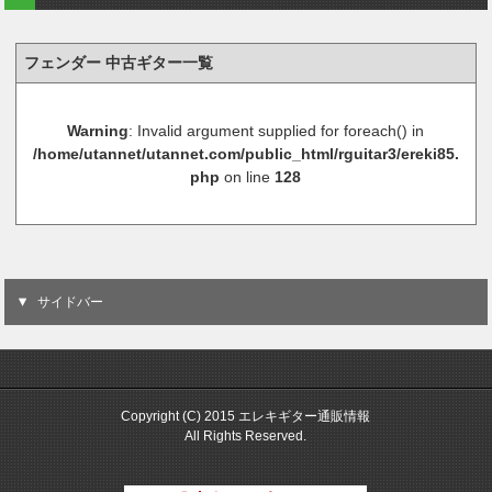
フェンダー 中古ギター一覧
Warning
: Invalid argument supplied for foreach() in
/home/utannet/utannet.com/public_html/rguitar3/ereki85.
php
on line
128
サイドバー
Copyright (C) 2015 エレキギター通販情報
All Rights Reserved.