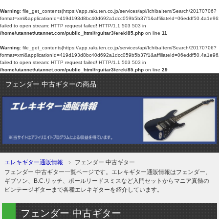
Warning
: file_get_contents(https://app.rakuten.co.jp/services/api/IchibaItem/Search/20170706?
format=xml&applicationId=419d193d8bc40d692a1dcc059b5b37f1&affiliateId=06edd
failed to open stream: HTTP request failed! HTTP/1.1 503 503 in
/home/utannet/utannet.com/public_html/rguitar3/ereki85.php
on line
11
Warning
: file_get_contents(https://app.rakuten.co.jp/services/api/IchibaItem/Search/20170706?
format=xml&applicationId=419d193d8bc40d692a1dcc059b5b37f1&affiliateId=06edd
failed to open stream: HTTP request failed! HTTP/1.1 503 503 in
/home/utannet/utannet.com/public_html/rguitar3/ereki85.php
on line
29
フェンダー 中古ギターの商品
エレキギター通販情報
フェンダー 中古ギター
フェンダー 中古ギター一覧ページです。エレキギター通販情報はフェンダー、
ギブソン、B.C.リッチ、ポールリードスミスなど入門セットからマニア真髄の
ビンテージギターまで各種エレキギターを紹介しています。
フェンダー 中古ギター