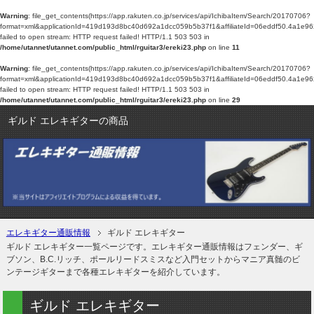
Warning
: file_get_contents(https://app.rakuten.co.jp/services/api/IchibaItem/Search/20170706?
format=xml&applicationId=419d193d8bc40d692a1dcc059b5b37f1&affiliateId=06eddf50.
failed to open stream: HTTP request failed! HTTP/1.1 503 503 in
/home/utannet/utannet.com/public_html/rguitar3/ereki23.php
on line
11
Warning
: file_get_contents(https://app.rakuten.co.jp/services/api/IchibaItem/Search/20170706?
format=xml&applicationId=419d193d8bc40d692a1dcc059b5b37f1&affiliateId=06eddf50.
failed to open stream: HTTP request failed! HTTP/1.1 503 503 in
/home/utannet/utannet.com/public_html/rguitar3/ereki23.php
on line
29
ギルド エレキギターの商品
エレキギター通販情報
ギルド エレキギター
ギルド エレキギター一覧ページです。エレキギター通販情報はフェンダー、ギ
ブソン、B.C.リッチ、ポールリードスミスなど入門セットからマニア真髄のビ
ンテージギターまで各種エレキギターを紹介しています。
ギルド エレキギター