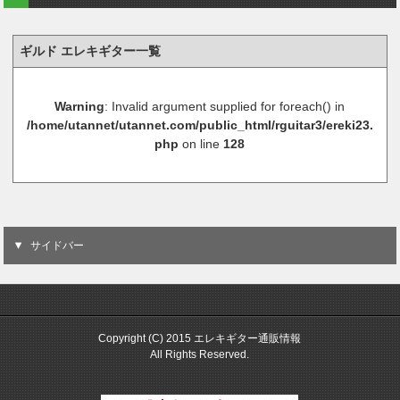
ギルド エレキギター一覧
Warning
: Invalid argument supplied for foreach() in
/home/utannet/utannet.com/public_html/rguitar3/ereki23.
php
on line
128
サイドバー
Copyright (C) 2015 エレキギター通販情報
All Rights Reserved.