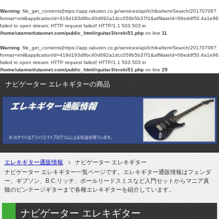
Warning
: file_get_contents(https://app.rakuten.co.jp/services/api/IchibaItem/Search/20170706?
format=xml&applicationId=419d193d8bc40d692a1dcc059b5b37f1&affiliateId=06eddf
failed to open stream: HTTP request failed! HTTP/1.1 503 503 in
/home/utannet/utannet.com/public_html/rguitar3/ereki51.php
on line
11
Warning
: file_get_contents(https://app.rakuten.co.jp/services/api/IchibaItem/Search/20170706?
format=xml&applicationId=419d193d8bc40d692a1dcc059b5b37f1&affiliateId=06eddf
failed to open stream: HTTP request failed! HTTP/1.1 503 503 in
/home/utannet/utannet.com/public_html/rguitar3/ereki51.php
on line
29
ナビゲーター エレキギターの商品
エレキギター通販情報
ナビゲーター エレキギター
ナビゲーター エレキギター一覧ページです。エレキギター通販情報はフェンダ
ー、ギブソン、B.C.リッチ、ポールリードスミスなど入門セットからマニア真
髄のビンテージギターまで各種エレキギターを紹介しています。
ナビゲーター エレキギター