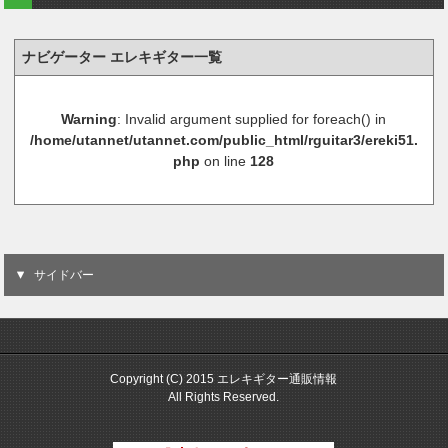
ナビゲーター エレキギター一覧
Warning
: Invalid argument supplied for foreach() in
/home/utannet/utannet.com/public_html/rguitar3/ereki51.
php
on line
128
サイドバー
Copyright (C) 2015 エレキギター通販情報
All Rights Reserved.