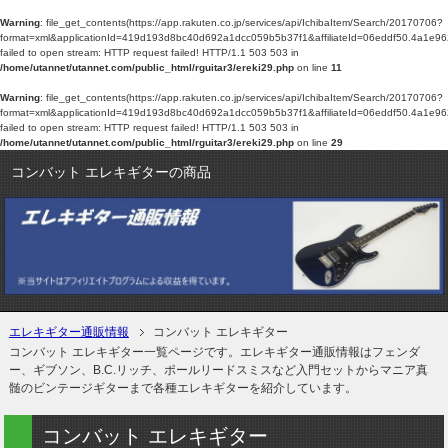
Warning
: file_get_contents(https://app.rakuten.co.jp/services/api/IchibaItem/Search/20170706?
format=xml&applicationId=419d193d8bc40d692a1dcc059b5b37f1&affiliateId=06eddf5
failed to open stream: HTTP request failed! HTTP/1.1 503 503 in
/home/utannet/utannet.com/public_html/rguitar3/ereki29.php
on line
11
Warning
: file_get_contents(https://app.rakuten.co.jp/services/api/IchibaItem/Search/20170706?
format=xml&applicationId=419d193d8bc40d692a1dcc059b5b37f1&affiliateId=06eddf5
failed to open stream: HTTP request failed! HTTP/1.1 503 503 in
/home/utannet/utannet.com/public_html/rguitar3/ereki29.php
on line
29
コンバット エレキギターの商品
エレキギター通販情報
コンバット エレキギター
コンバット エレキギター一覧ページです。エレキギター通販情報はフェンダ
ー、ギブソン、B.C.リッチ、ポールリードスミスなど入門セットからマニア真
髄のビンテージギターまで各種エレキギターを紹介しています。
コンバット エレキギター