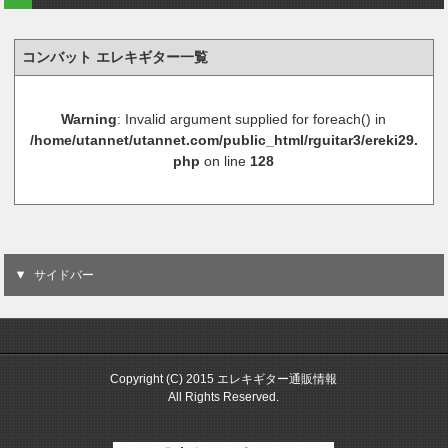
コンバット エレキギター一覧
Warning
: Invalid argument supplied for foreach() in
/home/utannet/utannet.com/public_html/rguitar3/ereki29.
php
on line
128
サイドバー
Copyright (C) 2015 エレキギター通販情報
All Rights Reserved.