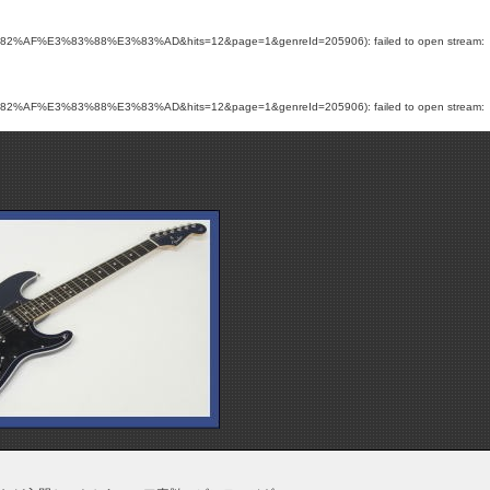
2%AF%E3%83%88%E3%83%AD&hits=12&page=1&genreId=205906): failed to open stream:
2%AF%E3%83%88%E3%83%AD&hits=12&page=1&genreId=205906): failed to open stream: