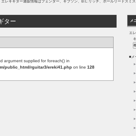
。エレキギター通販情報はフェンダー、ギブソン、B.C.リッチ、ポールリードスミ
。
ギター
メ
エ
■
lid argument supplied for foreach() in
m/public_html/rguitar3/ereki41.php
on line
128