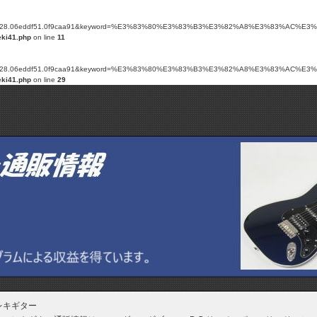
0.4a1e9628.06eddf51.0f9caa91&keyword=%E3%83%80%E3%83%B3%E3%82%A8%E3%83%AC%E3%8
eki41.php
on line
11
0.4a1e9628.06eddf51.0f9caa91&keyword=%E3%83%80%E3%83%B3%E3%82%A8%E3%83%AC%E3%8
eki41.php
on line
29
レキギター