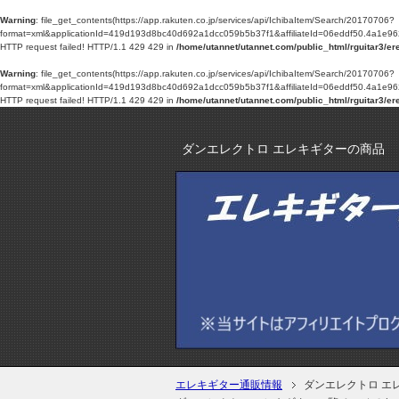
Warning
: file_get_contents(https://app.rakuten.co.jp/services/api/IchibaItem/Search/20170706?
format=xml&applicationId=419d193d8bc40d692a1dcc059b5b37f1&affiliateId=06eddf5
HTTP request failed! HTTP/1.1 429 429 in
/home/utannet/utannet.com/public_html/rguitar3/er
Warning
: file_get_contents(https://app.rakuten.co.jp/services/api/IchibaItem/Search/20170706?
format=xml&applicationId=419d193d8bc40d692a1dcc059b5b37f1&affiliateId=06eddf5
HTTP request failed! HTTP/1.1 429 429 in
/home/utannet/utannet.com/public_html/rguitar3/er
ダンエレクトロ エレキギターの商品
エレキギター通販情報
ダンエレクトロ エ