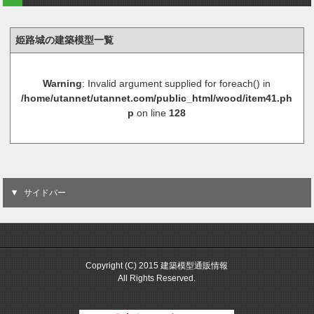
姫路城の建築模型一覧
Warning
: Invalid argument supplied for foreach() in
/home/utannet/utannet.com/public_html/wood/item41.ph
p
on line
128
サイドバー
Copyright (C) 2015 建築模型通販情報
All Rights Reserved.