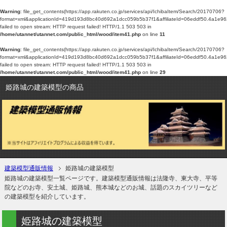
Warning
: file_get_contents(https://app.rakuten.co.jp/services/api/IchibaItem/Search/20170706?
format=xml&applicationId=419d193d8bc40d692a1dcc059b5b37f1&affiliateId=06eddf50.
failed to open stream: HTTP request failed! HTTP/1.1 503 503 in
/home/utannet/utannet.com/public_html/wood/item41.php
on line
11
Warning
: file_get_contents(https://app.rakuten.co.jp/services/api/IchibaItem/Search/20170706?
format=xml&applicationId=419d193d8bc40d692a1dcc059b5b37f1&affiliateId=06eddf50.
failed to open stream: HTTP request failed! HTTP/1.1 503 503 in
/home/utannet/utannet.com/public_html/wood/item41.php
on line
29
姫路城の建築模型の商品
建築模型通販情報
姫路城の建築模型
姫路城の建築模型一覧ページです。建築模型通販情報は法隆寺、東大寺、平等
院などのお寺、安土城、姫路城、熊本城などのお城、話題のスカイツリーなど
の建築模型を紹介しています。
姫路城の建築模型