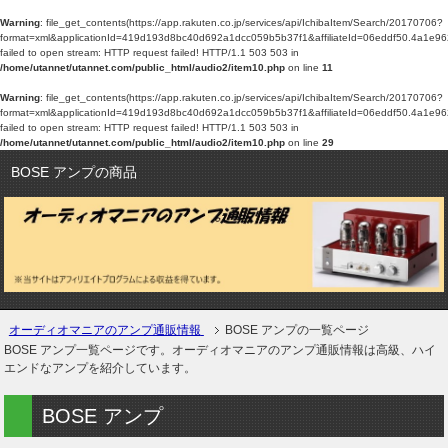
Warning
: file_get_contents(https://app.rakuten.co.jp/services/api/IchibaItem/Search/20170706?
format=xml&applicationId=419d193d8bc40d692a1dcc059b5b37f1&affiliateId=06eddf50.
failed to open stream: HTTP request failed! HTTP/1.1 503 503 in
/home/utannet/utannet.com/public_html/audio2/item10.php
on line
11
Warning
: file_get_contents(https://app.rakuten.co.jp/services/api/IchibaItem/Search/20170706?
format=xml&applicationId=419d193d8bc40d692a1dcc059b5b37f1&affiliateId=06eddf50.
failed to open stream: HTTP request failed! HTTP/1.1 503 503 in
/home/utannet/utannet.com/public_html/audio2/item10.php
on line
29
BOSE アンプの商品
オーディオマニアのアンプ通販情報
BOSE アンプの一覧ページ
BOSE アンプ一覧ページです。オーディオマニアのアンプ通販情報は高級、ハイ
エンドなアンプを紹介しています。
BOSE アンプ