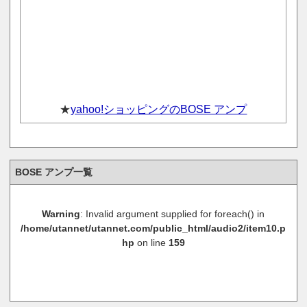
★
yahoo!ショッピングのBOSE アンプ
BOSE アンプ一覧
Warning
: Invalid argument supplied for foreach() in
/home/utannet/utannet.com/public_html/audio2/item10.p
hp
on line
159