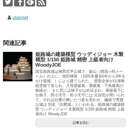
utannet
関連記事
姫路城の建築模型 ウッディジョー 木製
模型 1/150 姫路城 精密 上級者向け
WoodyJOE
国宝姫路城は梯郭式平山城で、姫山（標高≒46メー
トル）の上に、池田輝政 （1601年慶長6年から9年を
かけ築城。）により建てられた。 壁面全体が白漆喰
総塗籠で造られ、入母屋破風・唐破風・千鳥破風の
曲線が、 また窓には格子がはめ込まれ、唐破風下に
出格子、西小天守・乾小天守には 火頭窓が用いられ
て、それは白鷺の舞いたつ姿を思わせ、繊細で秀麗
な城は 別名『白鷺城』といわれる。姫路城の建築模
型 ウッディジョー 木製模型 1/150 姫路城 精密 上級
者向け WoodyJOE
記事を読む