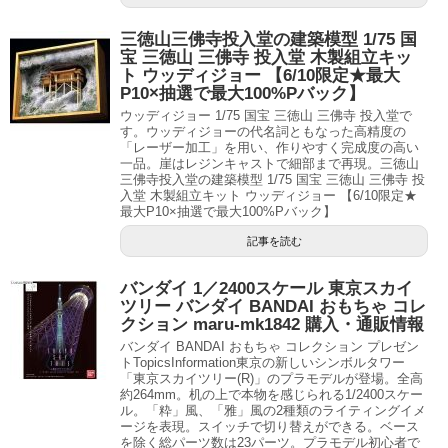
三徳山三佛寺投入堂の建築模型 1/75 国
宝 三徳山 三佛寺 投入堂 木製組立キッ
ト ウッディジョー 【6/10限定★最大
P10×抽選で最大100%Pバック】
ウッディジョー 1/75 国宝 三徳山 三佛寺 投入堂で
す。ウッディジョーの代名詞ともなった高精度の
「レーザー加工」を用い、作りやすく完成度の高い
一品。崖はレジンキャストで細部まで再現。三徳山
三佛寺投入堂の建築模型 1/75 国宝 三徳山 三佛寺 投
入堂 木製組立キット ウッディジョー 【6/10限定★
最大P10×抽選で最大100%Pバック】
記事を読む
バンダイ 1／2400スケール 東京スカイ
ツリー バンダイ BANDAI おもちゃ コレ
クション maru-mk1842 購入・通販情報
バンダイ BANDAI おもちゃ コレクション プレゼン
トTopicsInformation東京の新しいシンボルタワー
「東京スカイツリー(R)」のプラモデルが登場。全高
約264mm。机の上で本物を感じられる1/2400スケー
ル。「粋」風、「雅」風の2種類のライティングイメ
ージを表現。スイッチで切り替えができる。ベース
を除く総パーツ数は23パーツ。プラモデル初心者で