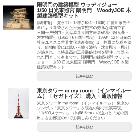
陽明門の建築模型 ウッディジョー
1/50 日光東照宮 陽明門 WoodyJOE 木
製建築模型キット
陽明門は、寛永11～13年(1634～1636) に徳川家光の
命により造替された日光東照宮の秀逸な建物です。
三間一戸楼門・入母屋造り四方軒唐破風付銅瓦葺・
左右袖塀付 (1951年6月国宝指定、1999年12月日光の
社寺ユネスコ世界文化遺産登録) は、柱貫に胡粉を塗
り、組物虹梁には蝋いろ塗り漆箔・沈金彫り・彫刻
が施され、当時最高の工芸装飾技術を駆使して造ら
れた門として有名です。陽明門の建築模型 ウッディ
ジョー 1/50 日光東照宮 陽明門 WoodyJOE 木製
建築模型キット
記事を読む
東京タワー in my room （インマイルー
ム）〔セガトイズ〕 購入・通販情報
東京タワー in my room （インマイルーム） 東京の
シンボル「東京タワー」を現在の姿で忠実再現。
「1/500スケール」（約66.6cm）の迫力と「光の演
出」をお部屋の中でお楽しみください！
記事を読む