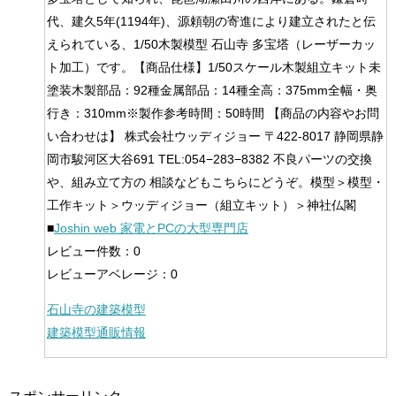
代、建久5年(1194年)、源頼朝の寄進により建立されたと伝
えられている、1/50木製模型 石山寺 多宝塔（レーザーカッ
ト加工）です。【商品仕様】1/50スケール木製組立キット未
塗装木製部品：92種金属部品：14種全高：375mm全幅・奥
行き：310mm※製作参考時間：50時間 【商品の内容やお問
い合わせは】 株式会社ウッディジョー 〒422-8017 静岡県静
岡市駿河区大谷691 TEL:054−283−8382 不良パーツの交換
や、組み立て方の 相談などもこちらにどうぞ。模型＞模型・
工作キット＞ウッディジョー（組立キット）＞神社仏閣
■
Joshin web 家電とPCの大型専門店
レビュー件数：0
レビューアベレージ：0
石山寺の建築模型
建築模型通販情報