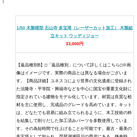
1/50 木製模型 石山寺 多宝塔（レーザーカット加工） 木製組
立キット ウッディジョー
33,000円
【返品種別B】□「返品種別」について詳しくはこちら□※画
像はイメージです。実際の商品とは異なる場合がございま
す。【商品詳細】ユネスコにより世界の文化遺産に登録され
た法隆寺・平等院・興福寺などを中心に国宝や重要文化財に
指定されている建物をモデル化しています。材質は良質な桧
材を主に使用し、完成品のグレードを高めています。キット
は、どなたでも容易に組み立てられるように、木工技術の粋
を結集して削りだした加工済みパーツを多数使用していま
す。その為短時間で仕上げることが可能です。最古・最美の
多宝塔として知られ、琵琶湖瀬田川の西岸にある。鎌倉時