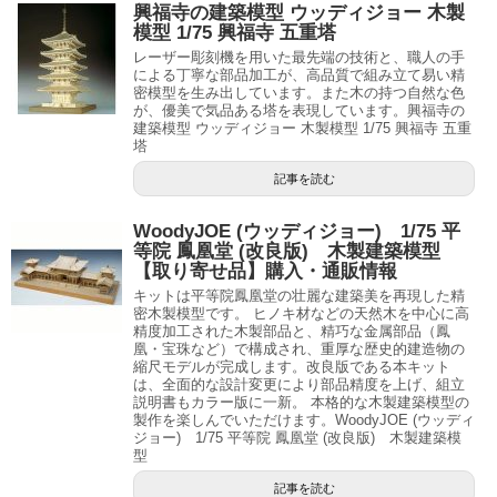
興福寺の建築模型 ウッディジョー 木製
模型 1/75 興福寺 五重塔
レーザー彫刻機を用いた最先端の技術と、職人の手
による丁寧な部品加工が、高品質で組み立て易い精
密模型を生み出しています。また木の持つ自然な色
が、優美で気品ある塔を表現しています。興福寺の
建築模型 ウッディジョー 木製模型 1/75 興福寺 五重
塔
記事を読む
WoodyJOE (ウッディジョー) 1/75 平
等院 鳳凰堂 (改良版) 木製建築模型
【取り寄せ品】購入・通販情報
キットは平等院鳳凰堂の壮麗な建築美を再現した精
密木製模型です。 ヒノキ材などの天然木を中心に高
精度加工された木製部品と、精巧な金属部品（鳳
凰・宝珠など）で構成され、重厚な歴史的建造物の
縮尺モデルが完成します。改良版である本キット
は、全面的な設計変更により部品精度を上げ、組立
説明書もカラー版に一新。 本格的な木製建築模型の
製作を楽しんでいただけます。WoodyJOE (ウッディ
ジョー) 1/75 平等院 鳳凰堂 (改良版) 木製建築模
型
記事を読む